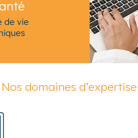
santé
é de vie
niques
Nos domaines d’expertise